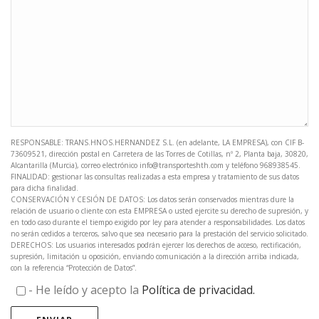
RESPONSABLE: TRANS.HNOS.HERNANDEZ S.L. (en adelante, LA EMPRESA), con CIF B-
73609521, dirección postal en Carretera de las Torres de Cotillas, nº 2, Planta baja, 30820,
Alcantarilla (Murcia), correo electrónico info@transporteshth.com y teléfono 968938545.
FINALIDAD: gestionar las consultas realizadas a esta empresa y tratamiento de sus datos
para dicha finalidad.
CONSERVACIÓN Y CESIÓN DE DATOS: Los datos serán conservados mientras dure la
relación de usuario o cliente con esta EMPRESA o usted ejercite su derecho de supresión, y
en todo caso durante el tiempo exigido por ley para atender a responsabilidades. Los datos
no serán cedidos a terceros, salvo que sea necesario para la prestación del servicio solicitado.
DERECHOS: Los usuarios interesados podrán ejercer los derechos de acceso, rectificación,
supresión, limitación u oposición, enviando comunicación a la dirección arriba indicada,
con la referencia “Protección de Datos”.
- He leído y acepto la
Política de privacidad.