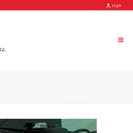
Login
E
/
SERVICIOS
/
DISTRIBUCIÓN
/ DISTRIBUCION-IMG1