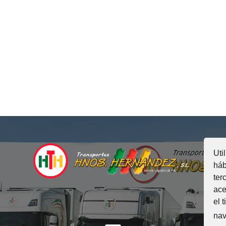
Uti
háb
ter
ace
el 
nav