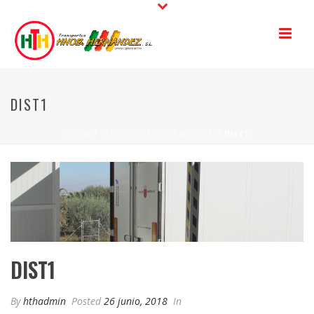
DIST1
HOME
/
SERVICIOS
/
DISTRIBUCIÓN
/ DIST1
DIST1
By
hthadmin
Posted
26 junio, 2018
In